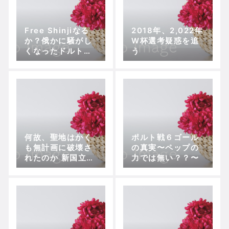
Free Shinjiなる
2018年、2,022年
か？俄かに騒がし
W杯選考疑惑を追
くなったドルトム
う
ント
何故、聖地はかく
ポルト戦６ゴール
も無計画に破壊さ
の真実〜ペップの
れたのか 新国立競
力では無い？？〜
技場問題