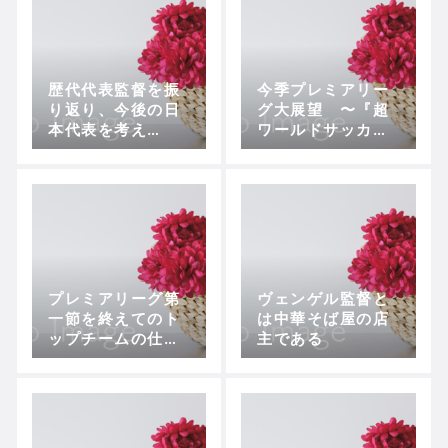
歴代代表監督を振
今季プレミアリー
り返り、今後の日
グ大展望 〜『超
本代表を考え
ワールドサッカ
る！！
ー』コラボ〜
プレミアリーグ第
ヴェンゲル監督と
一節を終えてのト
は中華そば屋の店
ップチームの仕上
主である
がり