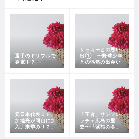
サッカーとの思い
選手のドリブルで
出① 〜野球少年
発電！？
との偶然の出会い
元日本代表ＤＦ、
「王者」サンフレ
加地亮が岡山に加
ッチェ広島の歴
入。来季のＪ２は
史〜『紫熊の冬
まさに魔境
眠』時代