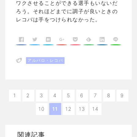
ワクさせることができる選手もいないだ
ろう。それほどまでに調子が良いときの
レコバは手をつけられなかった。
アルバロ・レコバ
1
2
3
4
5
6
7
8
9
10
11
12
13
14
関連記事