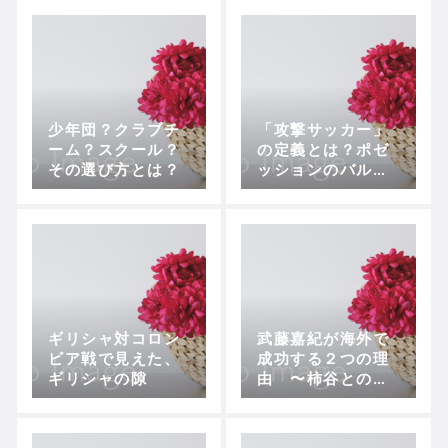
少年団？クラブチ
「攻撃サッカー」
ーム？スクール？
の定義とは？ポゼ
その選び方とは？
ッションのバルセ
ロナVSカウンター
のレアルマドリー
の例
ギリシャ対コロン
武藤嘉紀が海外で
ビア戦で見えた、
成功する２つの理
ギリシャの隙
由 〜柿谷との違
いはどこにあるの
か