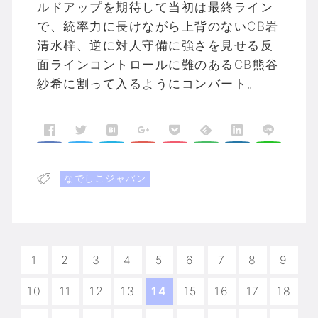
ルドアップを期待して当初は最終ライン
で、統率力に長けながら上背のないCB岩
清水梓、逆に対人守備に強さを見せる反
面ラインコントロールに難のあるCB熊谷
紗希に割って入るようにコンバート。
なでしこジャパン
1
2
3
4
5
6
7
8
9
10
11
12
13
14
15
16
17
18