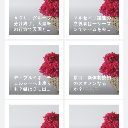
ＡＣＬ、グループ
マルセイユ躍進の
分け終了。天皇杯
立役者は一シーズ
の行方で天国と地
ンでチームを去
獄に
る？
デ・ブルイネ、チ
原口、新体制後初
ェルシーへ出戻り
のスタメンなる
も？鍵はＣＬ出場
か？
権