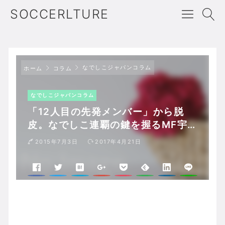
SOCCERLTURE
なでしこジャパンコラム
ホーム
コラム
なでしこジャパンコラム
「12人目の先発メンバー」から脱
皮。なでしこ連覇の鍵を握るMF宇
津木瑠美
2015年7月3日
2017年4月21日