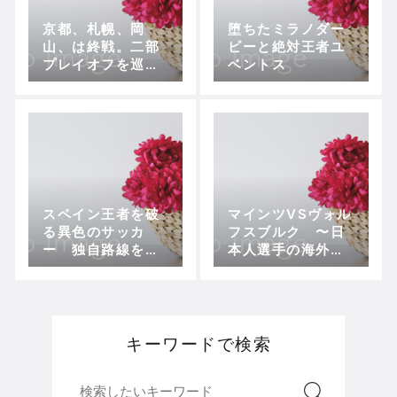
京都、札幌、岡
堕ちたミラノダー
山、は終戦。二部
ビーと絶対王者ユ
プレイオフを巡る
ベントス
激戦は最終節まで
続くか？
スペイン王者を破
マインツVSヴォル
る異色のサッカ
フスブルク 〜日
ー 独自路線を追
本人選手の海外挑
求するレヴァーク
戦を考える〜
ーゼン
キーワードで検索