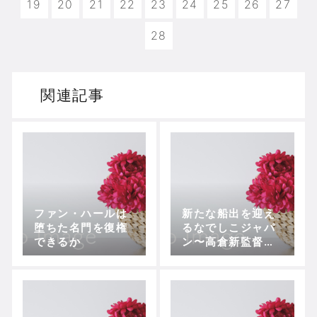
19
20
21
22
23
24
25
26
27
28
関連記事
ファン・ハールは
新たな船出を迎え
堕ちた名門を復権
るなでしこジャパ
できるか
ン〜高倉新監督の
サッカーとは