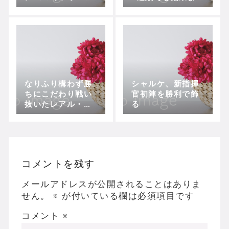
岡崎不発も得点は
大きな収穫あり
許さず、敵地でド
ロー
なりふり構わず勝
シャルケ、新指揮
ちにこだわり戦い
官初陣を勝利で飾
抜いたレアル・マ
る
ドリード
コメントを残す
メールアドレスが公開されることはありま
せん。
※
が付いている欄は必須項目です
コメント
※