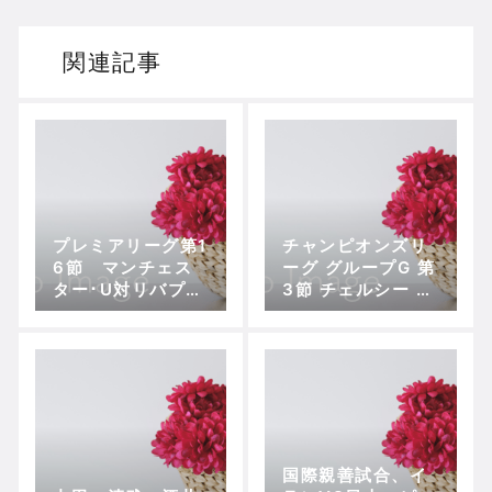
関連記事
プレミアリーグ第1
チャンピオンズリ
6節 マンチェス
ーグ グループG 第
ター･U対リバプー
3節 チェルシー vs
ル 〜本当に『ゴ
NKマリボル
ールが足りなかっ
た』だけなのか？
国際親善試合、イ