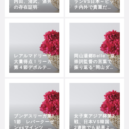
内田、清武、酒井
ランVS日本～ピッ
の存在証明
チ内外で貴重だっ
たマッチメイク
レアルマドリード
岡山湯郷Belle・亘
大量得点！リーガ
崇詞監督の言葉で
第４節デポルティ
振り返る″岡山ダー
ーボ戦
ビー“【プレナスな
でしこリーグカッ
プ2部第8節、岡山
湯郷Belle vs 吉備
国際大学Charme
ブンデスリーガ第1
女子東アジア杯第2
1節 レバークーゼ
戦、日本VS韓国～
ンvsマインツ 〜
2連敗でも結果より