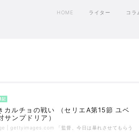
HOME
ライター
コラ
戦記
きカルチョの戦い （セリエA第15節 ユベ
対サンプドリア）
mage | gettyimages.com 「監督、今日は暴れさせてもらう