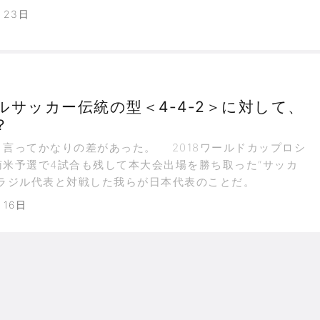
月23日
ルサッカー伝統の型＜4-4-2＞に対して、
？
言ってかなりの差があった。 2018ワールドカップロシ
南米予選で4試合も残して本大会出場を勝ち取った“サッカ
ブラジル代表と対戦した我らが日本代表のことだ。
月16日