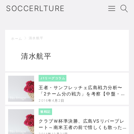
SOCCERLTURE
清水航平
ホーム
清水航平
J1リーグコラム
王者・サンフレッチェ広島戦力分析〜
「2チーム分の戦力」を考察【中盤・守
備陣編】
2016年4月2日
観戦記
クラブＷ杯準決勝、広島VSリバープレ
ート～南米王者の前で惜しくも散った
広島
2015年12月21日