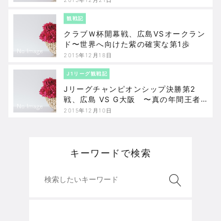
観戦記
クラブＷ杯開幕戦、広島VSオークラン
ド〜世界へ向けた紫の確実な第1歩
2015年12月18日
J1リーグ観戦記
Jリーグチャンピオンシップ決勝第2
戦、広島 VS G大阪 〜真の年間王者だ
と証明した広島
2015年12月10日
キーワードで検索