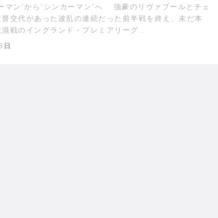
ーマン”から“シンカーマン”へ 強豪のリヴァプールとチェ
監督交代があった波乱の連続だった前半戦を終え、未だ本
大混戦のイングランド・プレミアリーグ…
月8日