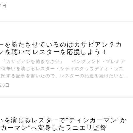
とはない。
1日
ーを勝たさせているのはカサビアン？カ
ンを聴いてレスターを応援しよう！
『カサビアンを聴きなさい』 イングランド・プレミア
首位争いを演じるレスター・シティのクラウディオ・ラニ
に関する記事を書いたので、レスターの話題を続けたいと
。
26日
いを演じるレスターで”ティンカーマン”か
ンカーマン”へ変身したラニエリ監督