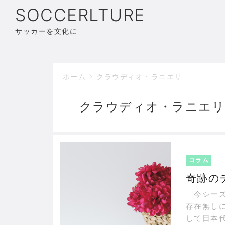
SOCCERLTURE
サッカーを文化に
ホーム
クラウディオ・ラニエリ
クラウディオ・ラニエリ
コラム
奇跡の
今シーズ
存在無し
して日本