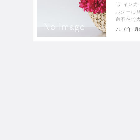
“ティンカ
ルシーに
命不在で
2016年1