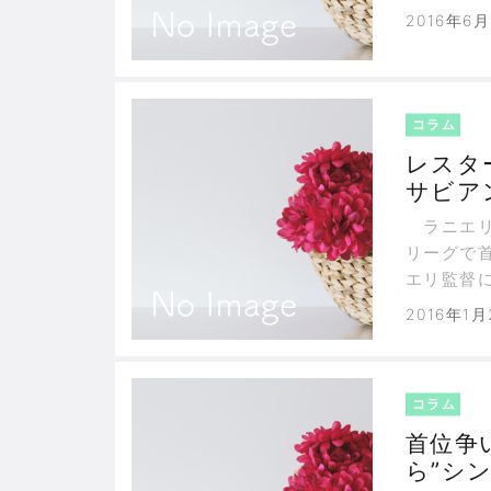
らしいこ
2016年6月
コラム
レスタ
サビア
ラニエリ
リーグで
エリ監督
思います
2016年1月
コラム
首位争
ら”シ