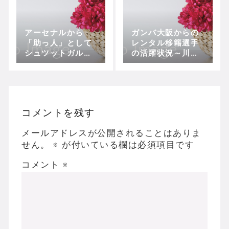
アーセナルから
ガンバ大阪からの
「助っ人」として
レンタル移籍選手
シュツットガルト
の活躍状況～川西
へ加入した浅野拓
がゴール量産で定
磨が迎えるFW陣の
位置奪回、エブソ
熾烈な争い
ンは大黒柱に！
コメントを残す
メールアドレスが公開されることはありま
せん。
※
が付いている欄は必須項目です
コメント
※