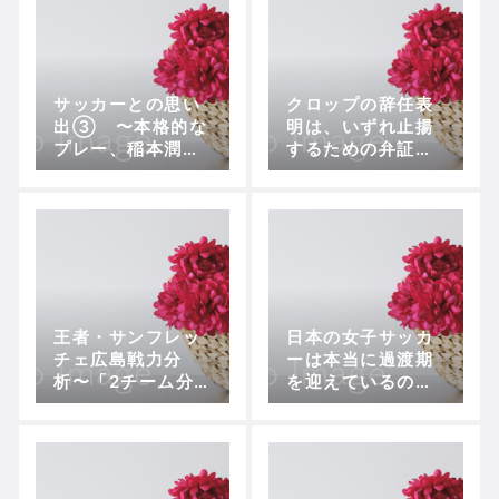
サッカーとの思い
クロップの辞任表
出③ 〜本格的な
明は、いずれ止揚
プレー、稲本潤一
するための弁証法
との対戦
的行動の一歩
王者・サンフレッ
日本の女子サッカ
チェ広島戦力分
ーは本当に過渡期
析〜「2チーム分の
を迎えているの
戦力」を考察【中
か？育成年代の成
盤・守備陣編】
功となでしこリー
グの現状