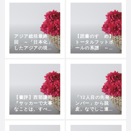
アジア総括最終
【読書のすゝめ】
回 ～「日本化」
トータルフットボ
したアジアの現状
ールの系譜 ～ク
と将来性
ライフ、グアルデ
ィオラ
【書評】西部謙司
「12人目の先発メ
『サッカーで大事
ンバー」から脱
なことは、すべて
皮。なでしこ連覇
ゲームの中にあ
の鍵を握るMF宇津
る』
木瑠美