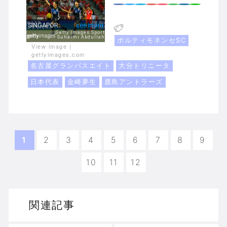
ポルティモネンセSC
View image
|
gettyimages.com
名古屋グランパスエイト
大分トリニータ
日本代表
金崎夢生
鹿島アントラーズ
1
2
3
4
5
6
7
8
9
10
11
12
関連記事