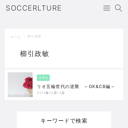
SOCCERLTURE
櫛引政敏
ホーム
櫛引政敏
コラム
リオ五輪世代の逆襲 ～GK&CB編～
2015年12月12日
キーワードで検索