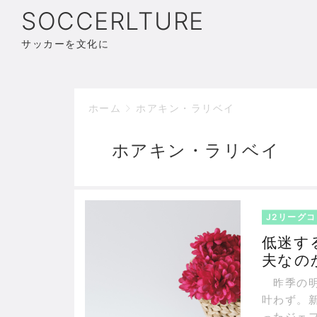
SOCCERLTURE
サッカーを文化に
ホーム
ホアキン・ラリベイ
ホアキン・ラリベイ
J2リーグ
低迷す
夫なの
昨季の明治
叶わず。新
ったジェ