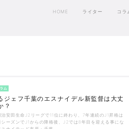
HOME
ライター
コラ
コラム
るジェフ千葉のエスナイデル新監督は大丈
か？
安田生命J2リーグで11位に終わり、7年連続のJ1昇格は
シーズンでJ1からの降格後、J2では8年目を迎える事にな
フユナイテッド市原・千葉。