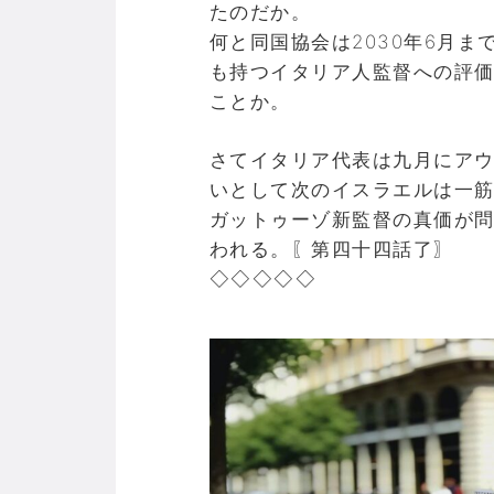
たのだか。
何と同国協会は2030年6月
も持つイタリア人監督への評
ことか。
さてイタリア代表は九月にア
いとして次のイスラエルは一
ガットゥーゾ新監督の真価が
われる。〖第四十四話了〗
◇◇◇◇◇