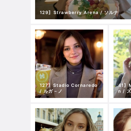
129〗Strawberry Arena / ソルナ
127〗Stadio Cornaredo
41〗M
/ ルガ－ノ
n /