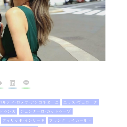
バルディ·ロメオ·アンコネターニ
エラス·ヴェローナ
·ドゥンガ
ジェンナーロ·ガットゥーゾ
フィリッポ·インザーギ
フランク·ライカールト