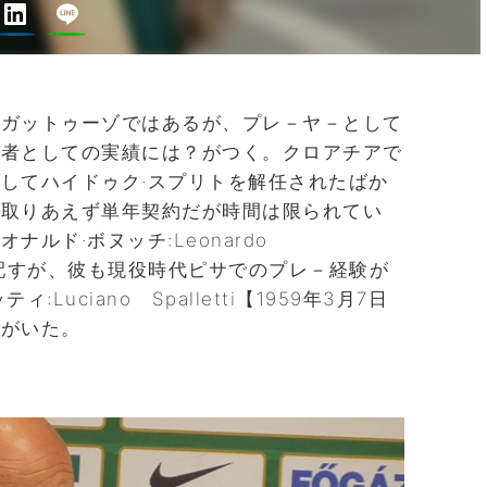
たガットゥーゾではあるが、プレ－ヤ－として
導者としての実績には？がつく。クロアチアで
してハイドゥク·スプリトを解任されたばか
。取りあえず単年契約だが時間は限られてい
ルド·ボヌッチ:Leonardo
日】を配すが、彼も現役時代ピサでのプレ－経験が
Luciano Spalletti【1959年3月7日
物がいた。