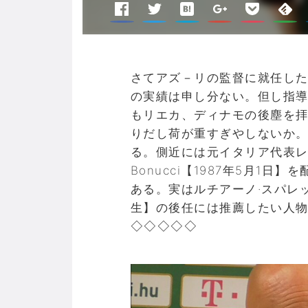
さてアズ－リの監督に就任し
の実績は申し分ない。但し指
もリエカ、ディナモの後塵を拝
りだし荷が重すぎやしないか
る。側近には元イタリア代表レオナ
Bonucci【1987年5月1
ある。実はルチアーノ·スパレッティ:
生】の後任には推薦したい人
◇◇◇◇◇