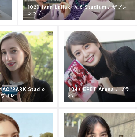
102〗Ivan Laljak-Ivić Stadium / ザプレ
シッチ
AC³PARK Stadio
104〗EPET Arena / プラ
 ズヴォレ
ハ