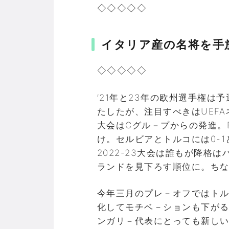
◇◇◇◇◇
イタリア産の名将を手
◇◇◇◇◇
’21年と23年の欧州選手権
たしたが、注目すべきはUEF
大会はCグル－プからの発進。B
け。セルビアとトルコには0-
2022-23大会は誰もが降格
ランドを見下ろす順位に。ち
今年三月のプレ－オフではトル
化してモチベ－ションも下が
ンガリ－代表にとっても新し