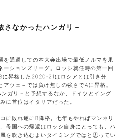
放さなかったハンガリ－
は予選を通過しての本大会出場で最低ノルマを果
Aネーションズリーグ。ロッシ就任時の第一回
に昇格した2020-21はロシアとは引き分
1とアウェ－では負け無しの強さでAに昇格。
はハンガリ－と予想するなか、ドイツとイング
なみに首位はイタリアだった。
コに敗れ遂にB降格。七年もやればマンネリ
る。母国への帰還はロッシ自身にとっても、ハ
い風を吹き込むよいタイミングではと思ってい