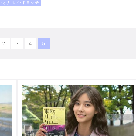
レオナルド·ボヌッチ
2
3
4
5