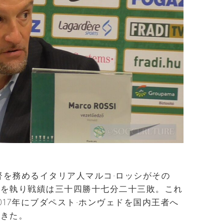
監督を務めるイタリア人マルコ·ロッシがその
揮を執り戦績は三十四勝十七分二十三敗。これ
017年にブダペスト·ホンヴェドを国内王者へ
できた。