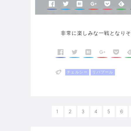
非常に楽しみな一戦となりそ
チェルシー
リバプール
1
2
3
4
5
6