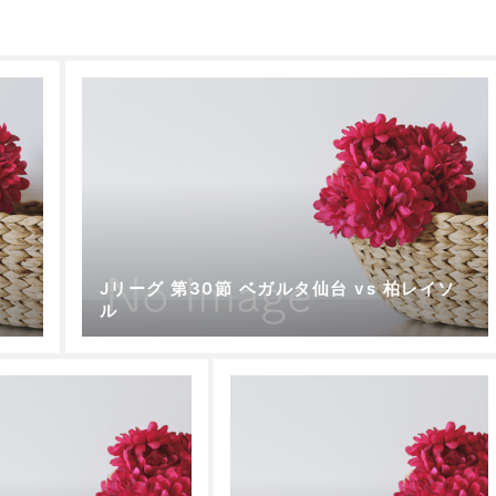
Jリーグ 第30節 ベガルタ仙台 vs 柏レイソ
ル