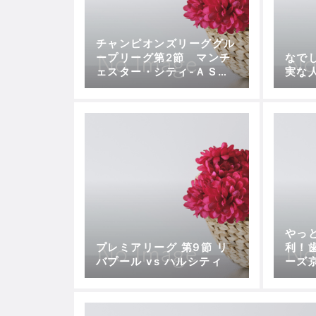
チャンピオンズリーググル
ープリーグ第2節 マンチ
なで
ェスター・シティ-ＡＳロ
実な
ーマ トッティの技あり弾
で貴重なドロー
やっ
プレミアリーグ 第9節 リ
利！
バプール vs ハルシティ
ーズ