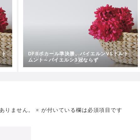
ット
DFBポカール準決勝、バイエルンVSドルト
ムント～バイエルン3冠ならず
ありません。
※
が付いている欄は必須項目です