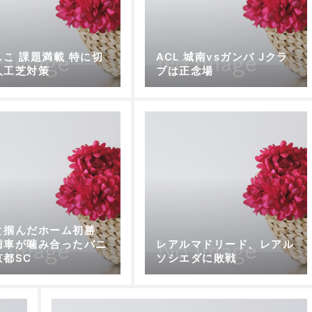
しこ 課題満載 特に切
ACL 城南vsガンバ Jクラ
人工芝対策
ブは正念場
と掴んだホーム初勝
歯車が噛み合ったバニ
レアルマドリード、レアル
京都SC
ソシエダに敗戦