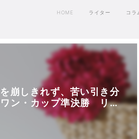
HOME
ライター
コラ
壁を崩しきれず、苦い引き分
・ワン・カップ準決勝 リバ