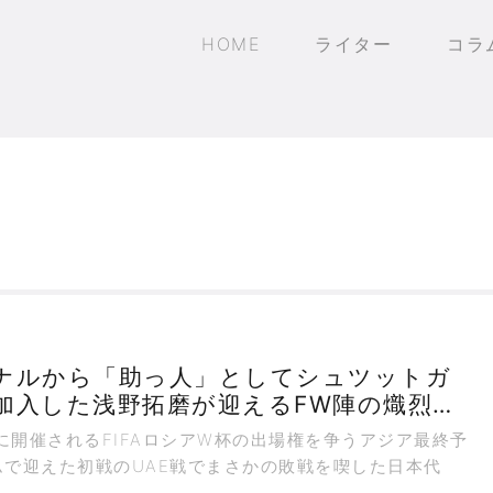
HOME
ライター
コラ
ナルから「助っ人」としてシュツットガ
加入した浅野拓磨が迎えるFW陣の熾烈な
に開催されるFIFAロシアW杯の出場権を争うアジア最終予
ムで迎えた初戦のUAE戦でまさかの敗戦を喫した日本代