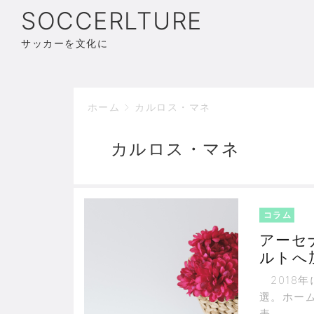
SOCCERLTURE
サッカーを文化に
ホーム
カルロス・マネ
カルロス・マネ
コラム
アーセ
ルトへ
争い
2018年
選。ホー
表。