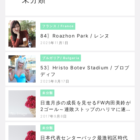
フランス / France
84〗Roazhon Park / レンヌ
2025年11月1日
ブルガリア/ Bulgaria
53〗Hristo Botev Stadium / プロブ
ディフ
2025年8月17日
未分類
日進月歩の成長を見せるFW内田美鈴が
2ゴール～連敗ストップのハリマに遂に
帰って来た、千葉園子【プレナスなで
2017年9月8日
しこリーグ2部・第13節、ASハリマ・
アルビオンVSコノミヤ・スペランツァ
未分類
大阪高槻
日本代表センターバック最激戦区時代