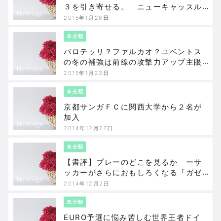
３を引き寄せる。 ニューキャッスル
対サウサンプトン
2015年1月26日
未分類
バロテッリ？ファルカオ？ユベントス
の冬の補強は前線の攻撃力アップ主眼
か？
2015年1月23日
未分類
京都サンガＦＣに関西大学から２名が
加入
2014年12月27日
未分類
【書評】プレーのどこを見るか ーサ
ッカーがさらにおもしろくなる『ガゼ
ッタ』式採点の裏側ー 小川光生著
2014年12月2日
未分類
EURO予選に悩み苦しむ世界王者ドイ