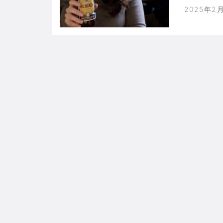
ナル。国
2025年2
て原稿を
反射的に