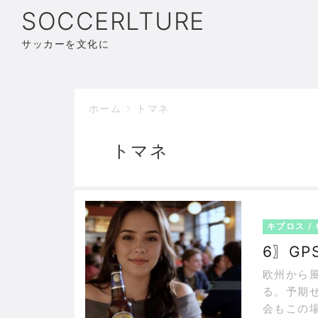
SOCCERLTURE
サッカーを文化に
ホーム
トマネ
トマネ
キプロス / 
6〗GPS
欧州から風格を漂
る。予期
会もこの