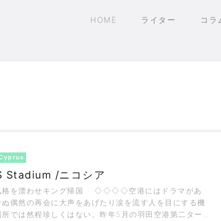
HOME
ライター
コラ
Cyprus
 Stadium /ニコシア
わせキング帰国 ◇◇◇◇空港にはドラマがあ
せぬ偶然の再会に大声をあげたり涙を流す人を目にする機
場所では然程珍しくはない。昨年5月の羽田空港第二ターミ