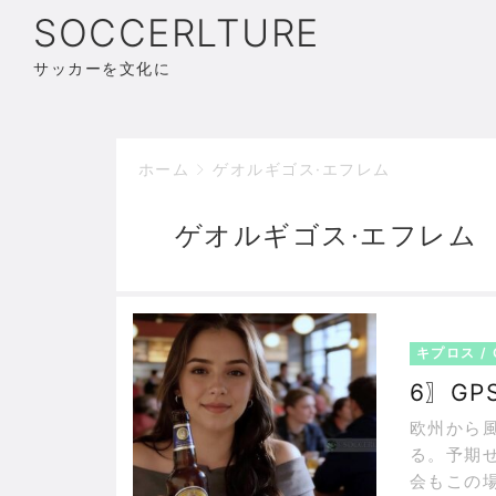
SOCCERLTURE
サッカーを文化に
ホーム
ゲオルギゴス·エフレム
ゲオルギゴス·エフレム
キプロス / 
6〗GPS
欧州から風格を漂
る。予期
会もこの