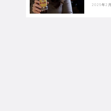
ナル。国
2025年2
て原稿を
反射的に