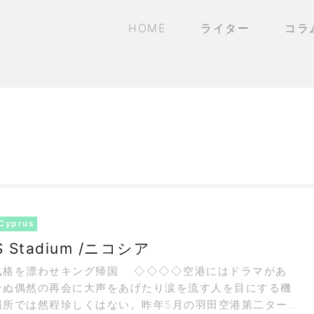
HOME
ライター
コラ
Cyprus
 Stadium /ニコシア
わせキング帰国 ◇◇◇◇空港にはドラマがあ
せぬ偶然の再会に大声をあげたり涙を流す人を目にする機
場所では然程珍しくはない。昨年5月の羽田空港第二ターミ